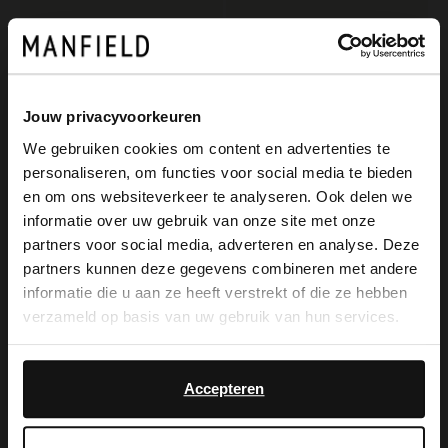
Jouw privacyvoorkeuren
We gebruiken cookies om content en advertenties te
personaliseren, om functies voor social media te bieden
No Stress
Manfield
×
en om ons websiteverkeer te analyseren. Ook delen we
View this website in English?
Zwarte leren loafers
Zwarte leren ballerina's met gesp
informatie over uw gebruik van onze site met onze
65.99
119.99
109.98
partners voor social media, adverteren en analyse. Deze
It looks like your language isn't Dutch. Would
partners kunnen deze gegevens combineren met andere
you like to switch to English?
informatie die u aan ze heeft verstrekt of die ze hebben
-50%
verzameld op basis van uw gebruik van hun services.
Yes, switch to
No, stay in Dutch
English
Accepteren