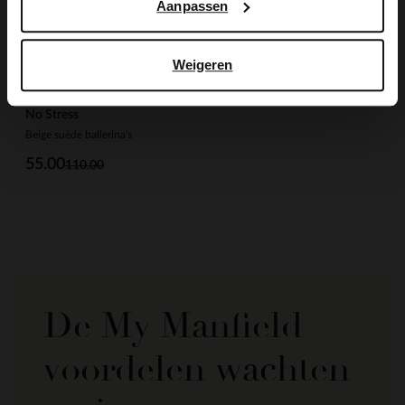
Aanpassen
Weigeren
No Stress
Beige suède ballerina's
55.00
110.00
De My Manfield
voordelen wachten