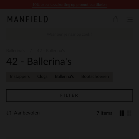
Doorgaan naar artikel
10% extra kassakorting op promotie artikelen
Ballerina's
42 - Ballerina's
42 - Ballerina's
Instappers
Clogs
Ballerina's
Bootschoenen
FILTER
Aanbevolen
7 Items