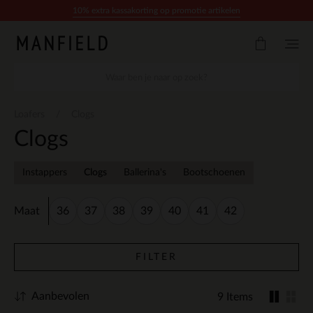
Doorgaan naar artikel
10% extra kassakorting op promotie artikelen
Loafers
Clogs
Clogs
Instappers
Clogs
Ballerina's
Bootschoenen
Maat
36
37
38
39
40
41
42
FILTER
Aanbevolen
9 Items