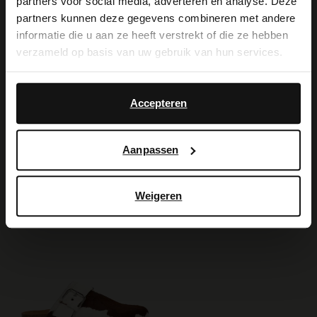
partners voor social media, adverteren en analyse. Deze
It looks like your language isn't Dutch. Would
partners kunnen deze gegevens combineren met andere
you like to switch to English?
informatie die u aan ze heeft verstrekt of die ze hebben
verzameld op basis van uw gebruik van hun services.
Yes, switch to
No, stay in Dutch
English
Accepteren
Manfield
Manfield
Beige/grijs suède clogs
Beige suède muiltjes
69.99
109.99
Aanpassen
99.99
-50%
Weigeren
-10% EXTRA