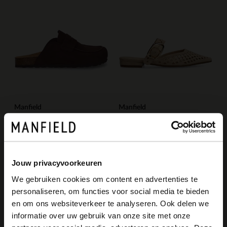
Manfield
Manfield
Bruine suède clogs
Beige leren instappers
99.99
71.99
119.98
Jouw privacyvoorkeuren
-30%
-10% EXTRA
We gebruiken cookies om content en advertenties te
personaliseren, om functies voor social media te bieden
×
en om ons websiteverkeer te analyseren. Ook delen we
View this website in English?
informatie over uw gebruik van onze site met onze