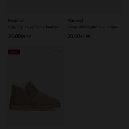
Manfield
Manfield
Beige suède slippers met bontvoering
Zwarte suède pantoffels met imiatatiewol
24.00
20.00
59.99
49.99
-50%