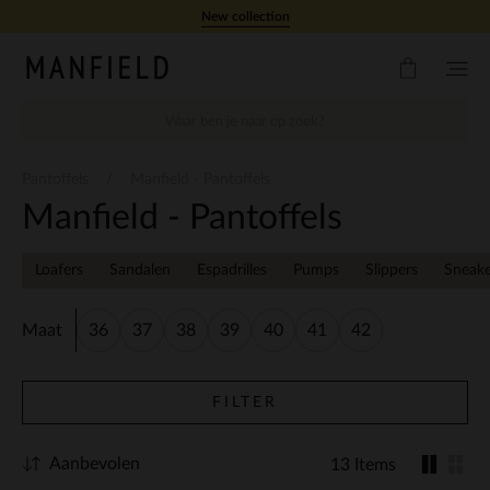
Doorgaan naar artikel
New collection
Pantoffels
Manfield - Pantoffels
Manfield - Pantoffels
Loafers
Sandalen
Espadrilles
Pumps
Slippers
Sneake
Maat
36
37
38
39
40
41
42
FILTER
Aanbevolen
13 Items