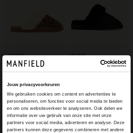
Manfield
Manfield
Beige leopard pantoffels met bontvoering
Zwarte pantoffels met wollen voering
35.00
30.00
69.99
59.99
Jouw privacyvoorkeuren
-50%
-50%
We gebruiken cookies om content en advertenties te
personaliseren, om functies voor social media te bieden
×
en om ons websiteverkeer te analyseren. Ook delen we
View this website in English?
informatie over uw gebruik van onze site met onze
partners voor social media, adverteren en analyse. Deze
It looks like your language isn't Dutch. Would
partners kunnen deze gegevens combineren met andere
you like to switch to English?