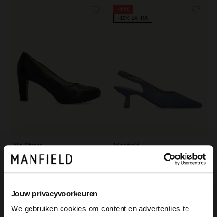
-40%
-10% EXTRA
No Stress
Manfield
Donkerblauwe leren pumps
Blauwe suède slingbacks
99.99
71.99
119.98
Jouw privacyvoorkeuren
-50%
We gebruiken cookies om content en advertenties te