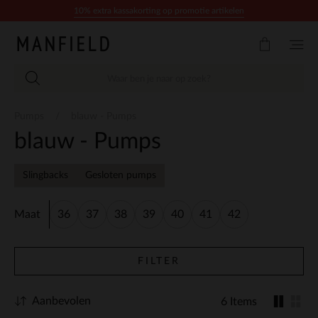
Doorgaan naar artikel
10% extra kassakorting op promotie artikelen
Pumps
blauw - Pumps
blauw - Pumps
Slingbacks
Gesloten pumps
Maat
36
37
38
39
40
41
42
FILTER
Aanbevolen
6 Items