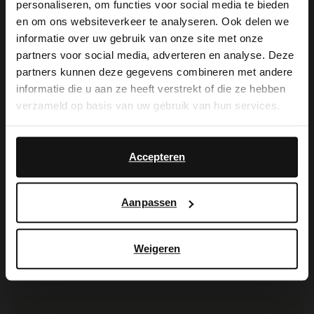
personaliseren, om functies voor social media te bieden
×
en om ons websiteverkeer te analyseren. Ook delen we
View this website in English?
informatie over uw gebruik van onze site met onze
partners voor social media, adverteren en analyse. Deze
It looks like your language isn't Dutch. Would
partners kunnen deze gegevens combineren met andere
you like to switch to English?
informatie die u aan ze heeft verstrekt of die ze hebben
verzameld op basis van uw gebruik van hun services.
Yes, switch to
No, stay in Dutch
English
Accepteren
No Stress
No Stress
Donkerblauwe leren pumps
Donkerblauwe leren pumps
Aanpassen
109.99
50.00
99.98
Weigeren