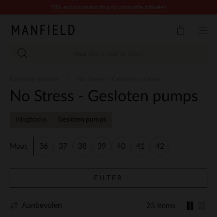
Doorgaan naar artikel
10% extra kassakorting op promotie artikelen
Gesloten pumps
No Stress - Gesloten pumps
No Stress - Gesloten pumps
Slingbacks
Gesloten pumps
Maat
36
37
38
39
40
41
42
FILTER
Aanbevolen
25 Items