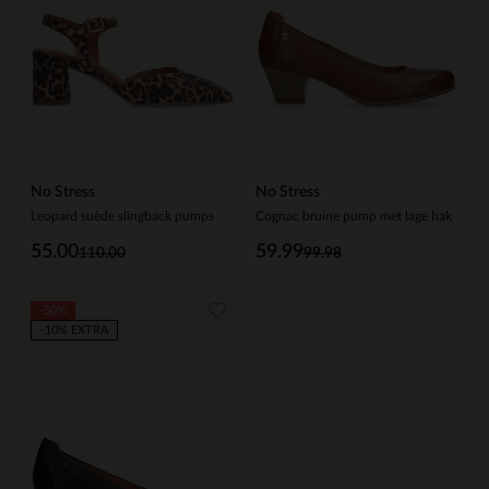
No Stress
No Stress
Leopard suède slingback pumps
Cognac bruine pump met lage hak
55.00
59.99
110.00
99.98
-50%
-10% EXTRA