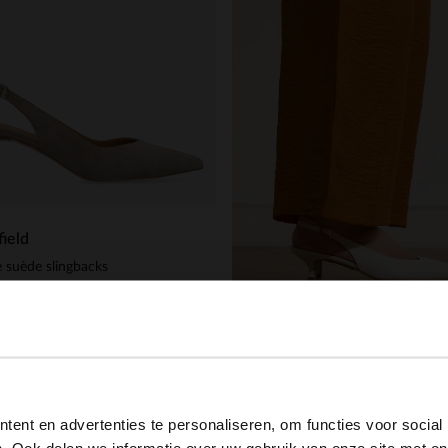
ield
 suède slingbacks
99
129.98
Manfield
Off white leren slingbacks
View this website in English?
77.99
129.98
ent en advertenties te personaliseren, om functies voor social
It looks like your language isn't Dutch. Would you like to