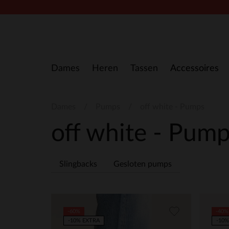
Doorgaan naar artikel
Dames
Heren
Tassen
Accessoires
Dames
Pumps
off white - Pumps
off white - Pum
Slingbacks
Gesloten pumps
-60%
-40%
-10% EXTRA
-10%