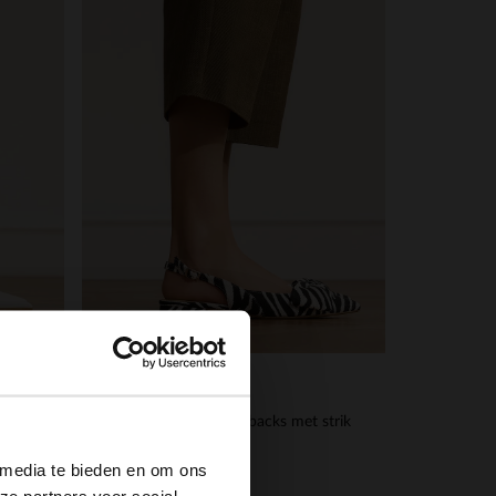
Manfield
×
Off white zebra slingbacks met strik
44.00
110.00
 media te bieden en om ons