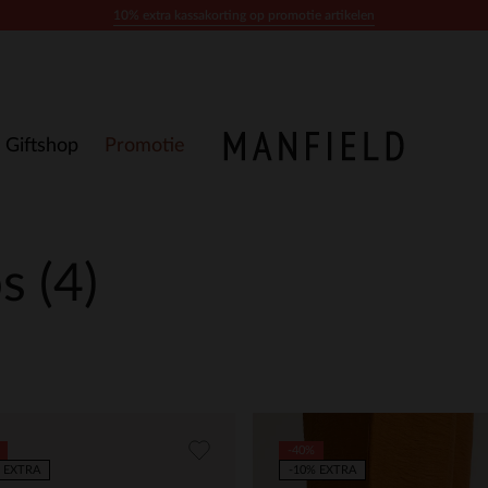
10% extra kassakorting op promotie artikelen
Giftshop
Promotie
ps
(4)
-40%
 EXTRA
-10% EXTRA