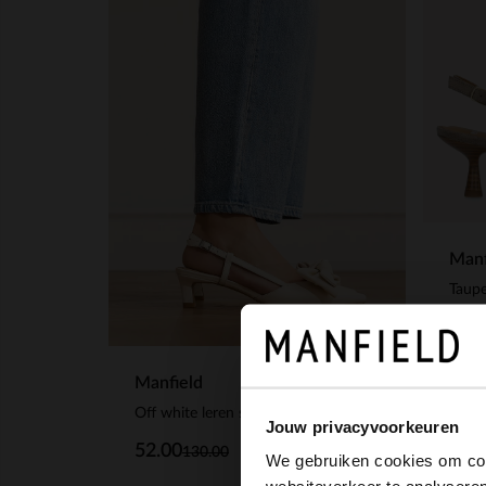
Manf
Taupe
77.
Manfield
Off white leren slingbacks
Jouw privacyvoorkeuren
52.00
130.00
We gebruiken cookies om cont