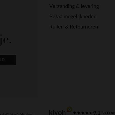
Verzending & levering
Betaalmogelijkheden
Ruilen & Retourneren
je.
LD
9.1
|
5800 be
ility
© 2026 Manfield