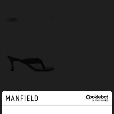
NEW
Manfield
Bruine gevlochten hak slippers
119.99