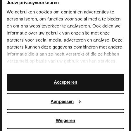
Jouw privacyvoorkeuren
We gebruiken cookies om content en advertenties te
personaliseren, om functies voor social media te bieden
×
en om ons websiteverkeer te analyseren. Ook delen we
View this website in English?
informatie over uw gebruik van onze site met onze
De My Manfield
partners voor social media, adverteren en analyse. Deze
It looks like your language isn't Dutch. Would
partners kunnen deze gegevens combineren met andere
you like to switch to English?
voordelen wachten
informatie die u aan ze heeft verstrekt of die ze hebben
verzameld op basis van uw gebruik van hun services.
op je.
Yes, switch to
No, stay in Dutch
English
Accepteren
AANMELDEN MY MANFIELD
Aanpassen
Meer over My Manfield
Weigeren
Service