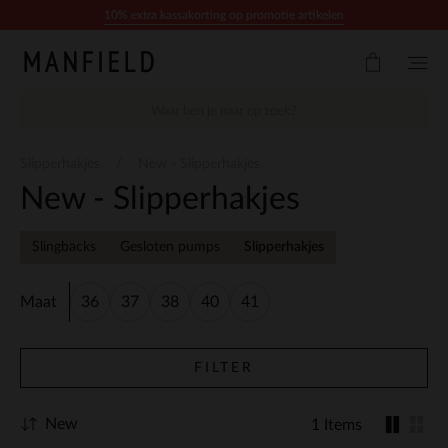
Doorgaan naar artikel
10% extra kassakorting op promotie artikelen
Slipperhakjes
New - Slipperhakjes
New - Slipperhakjes
Slingbacks
Gesloten pumps
Slipperhakjes
Maat
36
37
38
40
41
FILTER
New
1 Items