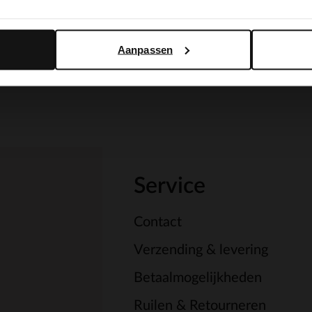
Yes, switch to English
No, stay in Dutch
Aanpassen
Service
Contact
Verzending & levering
Betaalmogelijkheden
Ruilen & Retourneren