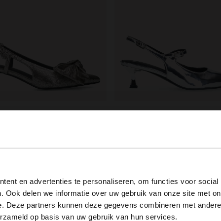
ield
Manfield
ren glitter slingbacks met strik
Zilveren lak slingbacks
00
44.00
89.98
110.00
View this website in English?
ent en advertenties te personaliseren, om functies voor social
It looks like your language isn't Dutch. Would you like to
. Ook delen we informatie over uw gebruik van onze site met on
switch to English?
e. Deze partners kunnen deze gegevens combineren met andere i
erzameld op basis van uw gebruik van hun services.