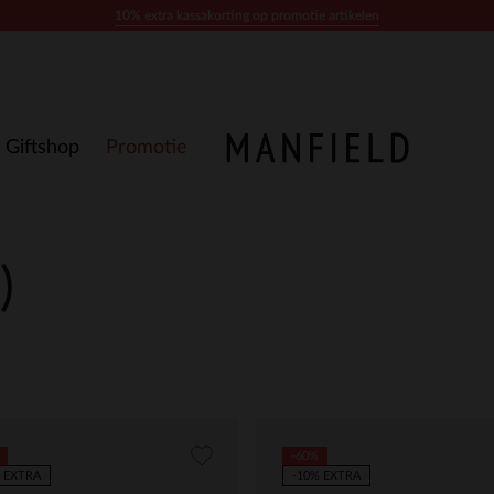
10% extra kassakorting op promotie artikelen
Giftshop
Promotie
)
-60%
 EXTRA
-10% EXTRA