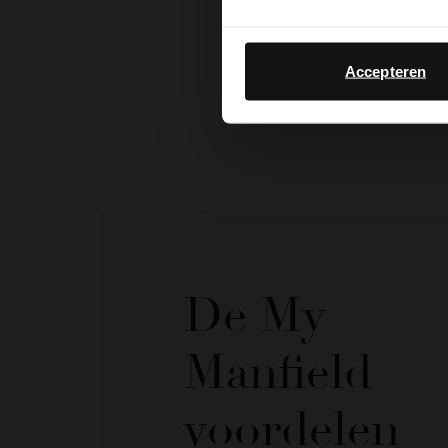
Accepteren
De My
Manfield
voordelen