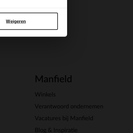
Weigeren
Manfield
Winkels
Verantwoord ondernemen
Vacatures bij Manfield
Blog & Inspiratie