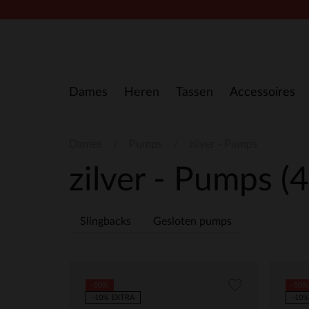
Doorgaan naar artikel
Dames
Heren
Tassen
Accessoires
Dames
Pumps
zilver - Pumps
zilver - Pumps
(4
Slingbacks
Gesloten pumps
-50%
-50%
-10% EXTRA
-10%