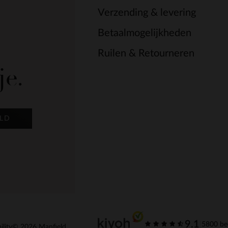
Verzending & levering
Betaalmogelijkheden
Ruilen & Retourneren
je.
LD
9.1
|
5800 be
ility
© 2026 Manfield