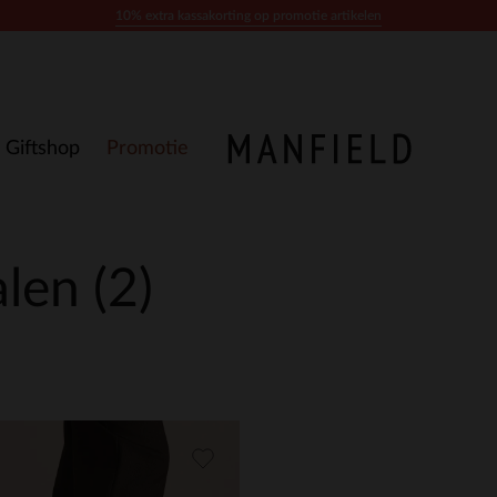
10% extra kassakorting op promotie artikelen
Giftshop
Promotie
alen
(2)