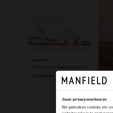
Manfield
Off White leren sandalen met studs
40.00
100.00
Manf
Canva
Jouw privacyvoorkeuren
89.
We gebruiken cookies om cont