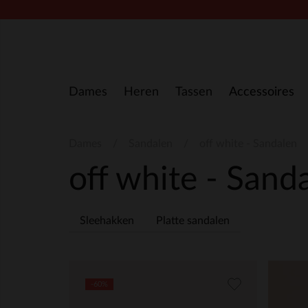
Doorgaan naar artikel
Dames
Heren
Tassen
Accessoires
Dames
Sandalen
off white - Sandalen
off white - Sand
Sleehakken
Platte sandalen
-60%