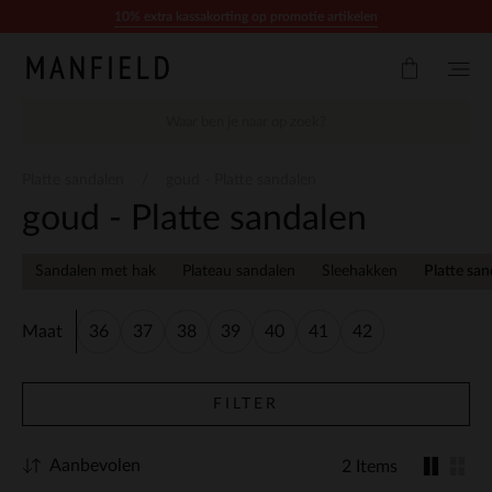
Doorgaan naar artikel
10% extra kassakorting op promotie artikelen
Platte sandalen
goud - Platte sandalen
goud - Platte sandalen
Sandalen met hak
Plateau sandalen
Sleehakken
Platte san
Maat
36
37
38
39
40
41
42
FILTER
Aanbevolen
2 Items