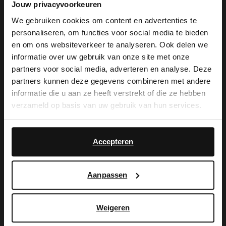
Jouw privacyvoorkeuren
We gebruiken cookies om content en advertenties te
personaliseren, om functies voor social media te bieden
×
en om ons websiteverkeer te analyseren. Ook delen we
View this website in English?
informatie over uw gebruik van onze site met onze
De My Manfield
partners voor social media, adverteren en analyse. Deze
It looks like your language isn't Dutch. Would
partners kunnen deze gegevens combineren met andere
you like to switch to English?
voordelen wachten
informatie die u aan ze heeft verstrekt of die ze hebben
verzameld op basis van uw gebruik van hun services.
op je.
Yes, switch to
No, stay in Dutch
English
Accepteren
AANMELDEN MY MANFIELD
Aanpassen
Meer over My Manfield
Weigeren
Service