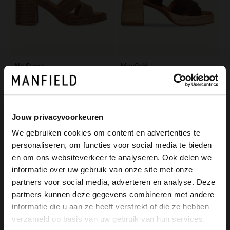
No Stress
Manfield
Bruine suède sandalen met blokhak
Bruine suède sandalen met blokhak
87.99
109.99
109.99
Jouw privacyvoorkeuren
-20%
We gebruiken cookies om content en advertenties te
personaliseren, om functies voor social media te bieden
×
en om ons websiteverkeer te analyseren. Ook delen we
View this website in English?
informatie over uw gebruik van onze site met onze
partners voor social media, adverteren en analyse. Deze
It looks like your language isn't Dutch. Would
partners kunnen deze gegevens combineren met andere
you like to switch to English?
informatie die u aan ze heeft verstrekt of die ze hebben
verzameld op basis van uw gebruik van hun services.