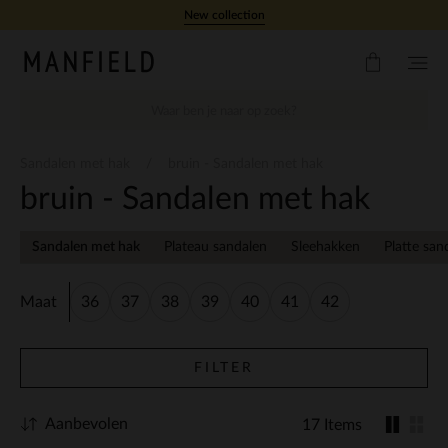
Doorgaan naar artikel
New collection
Sandalen met hak
bruin - Sandalen met hak
bruin - Sandalen met hak
Sandalen met hak
Plateau sandalen
Sleehakken
Platte san
Maat
36
37
38
39
40
41
42
FILTER
Aanbevolen
17 Items