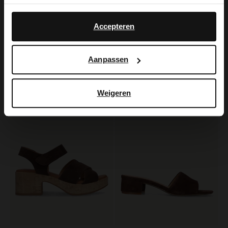
Yes, switch to
No, stay in Dutch
English
Accepteren
Manfield
Manfield
Bruine suède hak slippers
Bruine suède sandalen met hak
Aanpassen
71.99
109.99
89.99
Weigeren