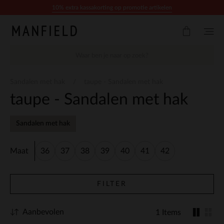
Doorgaan naar artikel
10% extra kassakorting op promotie artikelen
Sandalen met hak
taupe - Sandalen met hak
taupe - Sandalen met hak
Sandalen met hak
Maat
36
37
38
39
40
41
42
FILTER
Aanbevolen
1 Items