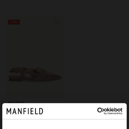
-40%
Manfield
Taupe suède slingbacks
77.99
129.98