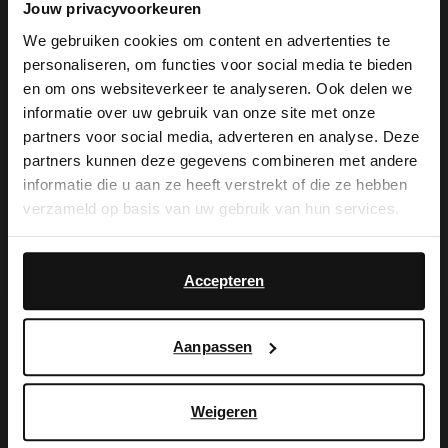
Jouw privacyvoorkeuren
We gebruiken cookies om content en advertenties te
personaliseren, om functies voor social media te bieden
×
en om ons websiteverkeer te analyseren. Ook delen we
View this website in English?
informatie over uw gebruik van onze site met onze
De My Manfield
partners voor social media, adverteren en analyse. Deze
It looks like your language isn't Dutch. Would
partners kunnen deze gegevens combineren met andere
you like to switch to English?
voordelen wachten
informatie die u aan ze heeft verstrekt of die ze hebben
verzameld op basis van uw gebruik van hun services.
op je.
Yes, switch to
No, stay in Dutch
English
Accepteren
AANMELDEN MY MANFIELD
Aanpassen
Meer over My Manfield
Weigeren
Service