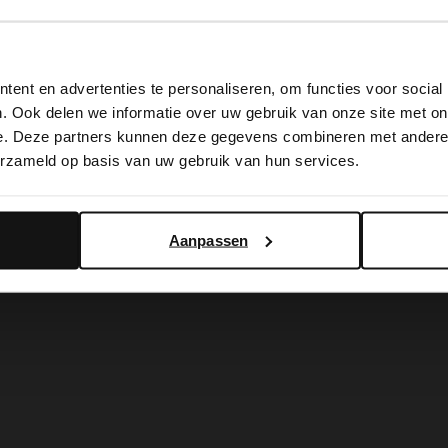
View this website in English?
tress
Manfield
ent en advertenties te personaliseren, om functies voor social
It looks like your language isn't Dutch. Would you like to
e suède croco sleehakken
Canvas witte sleehakken
. Ook delen we informatie over uw gebruik van onze site met on
switch to English?
00
89.99
e. Deze partners kunnen deze gegevens combineren met andere i
120.00
erzameld op basis van uw gebruik van hun services.
Yes, switch to English
No, stay in Dutch
Aanpassen