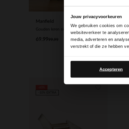
Jouw privacyvoorkeuren
Manfield
No S
We gebruiken cookies om cont
Gouden leren sleehakken
Blauw
websiteverkeer te analyseren
69.99
48.
media, adverteren en analys
99.99
verstrekt of die ze hebben v
Accepteren
-60%
-10% EXTRA