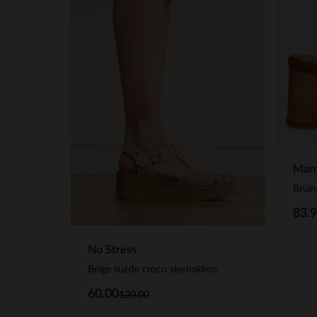
Manf
Bruin
83.
No Stress
Beige suède croco sleehakken
60.00
120.00