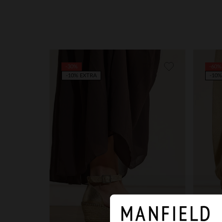
-30%
-60%
-10% EXTRA
-10%