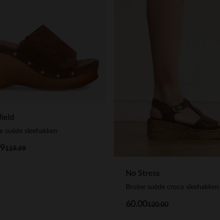
ield
e suède sleehakken
99
119.99
No Stress
Bruine suède croco sleehakken
60.00
120.00