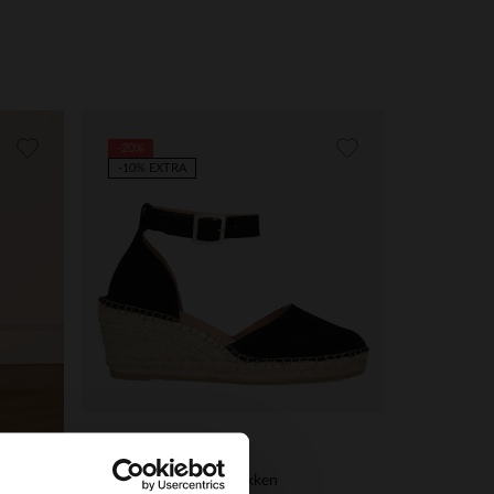
-20%
-10% EXTRA
Manfield
Zwarte suède sleehakken