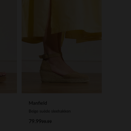
Manfield
Beige suède sleehakken
79.99
99.99