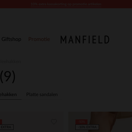
10% extra kassakorting op promotie artikelen
Giftshop
Promotie
Sleehakken
(9)
ehakken
Platte sandalen
-50%
 EXTRA
-10% EXTRA