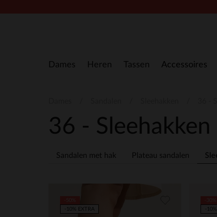
Doorgaan naar artikel
Dames
Heren
Tassen
Accessoires
Dames
Sandalen
Sleehakken
36 - 
36 - Sleehakken
Sandalen met hak
Plateau sandalen
Sle
-50%
-30%
-10% EXTRA
-10%