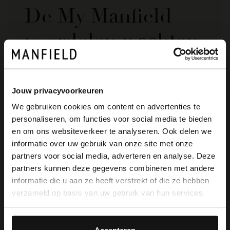
De My Manfield
voordelen wachten
op je.
Jouw privacyvoorkeuren
AANMELDEN MY MANFIELD
We gebruiken cookies om content en advertenties te
personaliseren, om functies voor social media te bieden
Meer over My Manfield
×
en om ons websiteverkeer te analyseren. Ook delen we
View this website in English?
informatie over uw gebruik van onze site met onze
partners voor social media, adverteren en analyse. Deze
It looks like your language isn't Dutch. Would
Service
partners kunnen deze gegevens combineren met andere
you like to switch to English?
informatie die u aan ze heeft verstrekt of die ze hebben
Contact
verzameld op basis van uw gebruik van hun services.
Yes, switch to
No, stay in Dutch
Verzending & levering
English