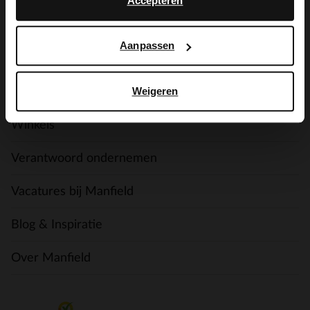
Accepteren
Betaalmogelijkheden
Ruilen & Retourneren
Aanpassen
Weigeren
Manfield
Winkels
Verantwoord ondernemen
Vacatures bij Manfield
Blog & Inspiratie
Over Manfield