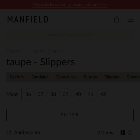
Doorgaan naar artikel
10% extra kassakorting op promotie artikelen
Slippers
taupe - Slippers
taupe - Slippers
Loafers
Sandalen
Espadrilles
Pumps
Slippers
Sneake
Maat
36
37
38
39
40
41
42
FILTER
Aanbevolen
2 Items