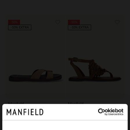
-50%
-50%
-10% EXTRA
-10% EXTRA
Manfield
Manfield
Bruine suède slippers
Taupe suède slippers
42.50
45.00
84.98
89.98