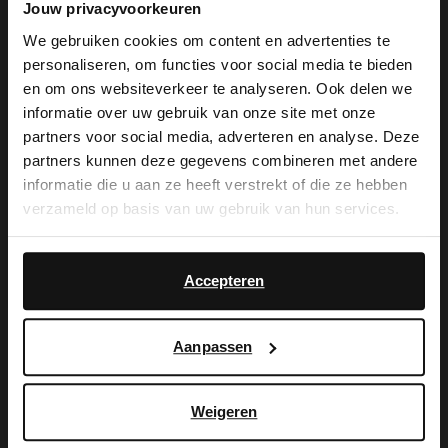
Jouw privacyvoorkeuren
We gebruiken cookies om content en advertenties te
personaliseren, om functies voor social media te bieden
×
en om ons websiteverkeer te analyseren. Ook delen we
View this website in English?
informatie over uw gebruik van onze site met onze
De My Manfield
partners voor social media, adverteren en analyse. Deze
It looks like your language isn't Dutch. Would
partners kunnen deze gegevens combineren met andere
you like to switch to English?
voordelen wachten
informatie die u aan ze heeft verstrekt of die ze hebben
verzameld op basis van uw gebruik van hun services.
op je.
Yes, switch to
No, stay in Dutch
English
Accepteren
AANMELDEN MY MANFIELD
Aanpassen
Meer over My Manfield
Weigeren
Service