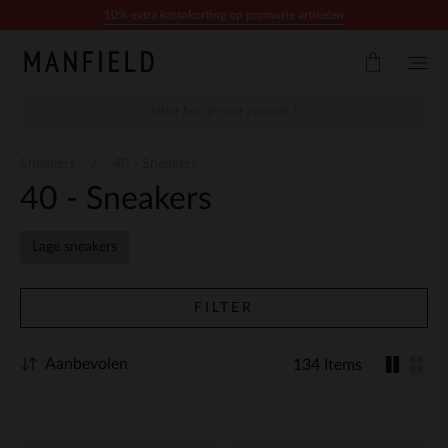
Doorgaan naar artikel
10% extra kassakorting op promotie artikelen
Sneakers
40 - Sneakers
40 - Sneakers
Lage sneakers
FILTER
Aanbevolen
134 Items