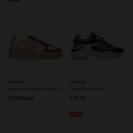
Manfield
Manfield
Beige leren sneakers met suède details
Zwarte leren sneakers
52.00
139.99
130.00
-50%