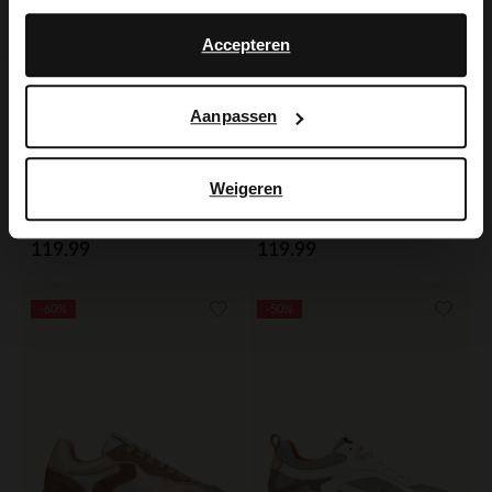
No, stay in Dutch
English
Accepteren
Aanpassen
Weigeren
No Stress
Manfield
Bruine leren sneakers met suède details
Witte leren sneakers met beige suède details
119.99
119.99
-60%
-50%