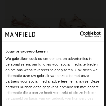
Jouw privacyvoorkeuren
Manfield
Manfield
We gebruiken cookies om content en advertenties te
Roze mesh sneakers
Beige mesh sneakers
personaliseren, om functies voor social media te bieden
119.99
119.99
×
en om ons websiteverkeer te analyseren. Ook delen we
View this website in English?
informatie over uw gebruik van onze site met onze
partners voor social media, adverteren en analyse. Deze
It looks like your language isn't Dutch. Would
partners kunnen deze gegevens combineren met andere
you like to switch to English?
informatie die u aan ze heeft verstrekt of die ze hebben
verzameld op basis van uw gebruik van hun services.
Yes, switch to