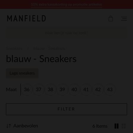
Doorgaan naar artikel
10% extra kassakorting op promotie artikelen
Sneakers
blauw - Sneakers
blauw - Sneakers
Lage sneakers
Maat
36
37
38
39
40
41
42
43
FILTER
Aanbevolen
6 Items