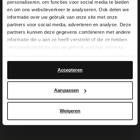
personaliseren, om functies voor social media te bieden
×
en om ons websiteverkeer te analyseren. Ook delen we
View this website in English?
informatie over uw gebruik van onze site met onze
partners voor social media, adverteren en analyse. Deze
It looks like your language isn't Dutch. Would
partners kunnen deze gegevens combineren met andere
you like to switch to English?
informatie die u aan ze heeft verstrekt of die ze hebben
verzameld op basis van uw gebruik van hun services.
Yes, switch to
No, stay in Dutch
English
Accepteren
Manfield
Manfield
Blauwe suède sneakers met dubbele vetersluiting
Blauwe denim sneakers
Aanpassen
65.00
70.00
130.00
140.00
Weigeren