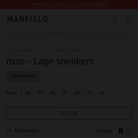
Doorgaan naar artikel
10% extra kassakorting op promotie artikelen
Lage sneakers
roze - Lage sneakers
roze - Lage sneakers
Lage sneakers
Maat
36
37
38
39
40
41
42
FILTER
Aanbevolen
6 Items