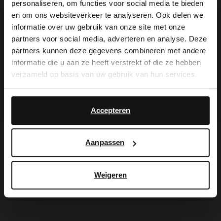
personaliseren, om functies voor social media te bieden
×
en om ons websiteverkeer te analyseren. Ook delen we
View this website in English?
informatie over uw gebruik van onze site met onze
partners voor social media, adverteren en analyse. Deze
It looks like your language isn't Dutch. Would
partners kunnen deze gegevens combineren met andere
you like to switch to English?
informatie die u aan ze heeft verstrekt of die ze hebben
verzameld op basis van uw gebruik van hun services.
Yes, switch to
No, stay in Dutch
English
Accepteren
Manfield
MANFIELD X PINK RIBBON
Roze leren sneakers
Roze leren Pink Ribbon sneakers
Aanpassen
60.00
60.00
120.00
120.00
Weigeren