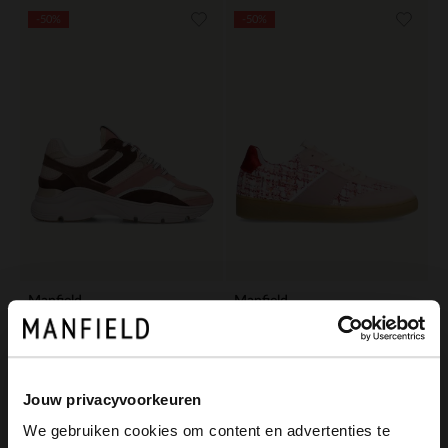
-50%
-50%
Manfield
Manfield
Roze suède sneakers
Roze bouclé sneakers
75.00
65.00
150.00
130.00
Jouw privacyvoorkeuren
-50%
-50%
We gebruiken cookies om content en advertenties te
PINK RIBBON