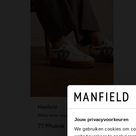
Manfield
Witte leren sneakers met leopard details
Jouw privacyvoorkeuren
77.99
129.98
We gebruiken cookies om cont