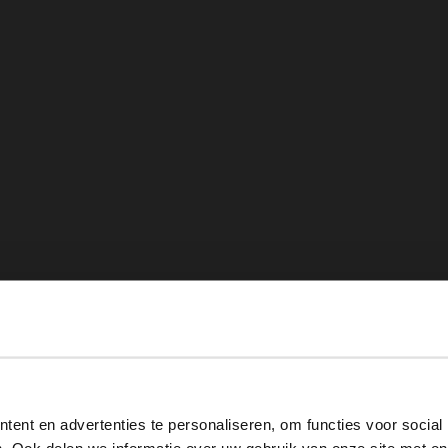
View this website in English?
ent en advertenties te personaliseren, om functies voor social
It looks like your language isn't Dutch. Would you like to