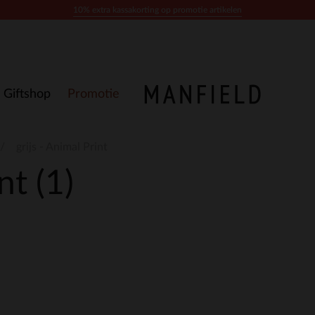
10% extra kassakorting op promotie artikelen
Giftshop
Promotie
grijs - Animal Print
int
(1)