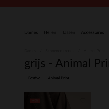
Doorgaan naar artikel
Dames
Heren
Tassen
Accessoires
Dames
Schoenen trends
Animal Print
grijs - Animal Pr
Festive
Animal Print
-40%