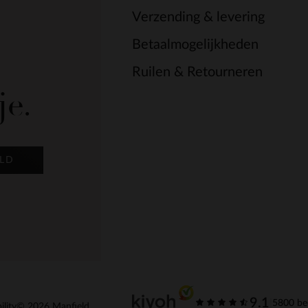
Verzending & levering
Betaalmogelijkheden
Ruilen & Retourneren
je.
LD
9.1
|
5800 be
ility
© 2026 Manfield