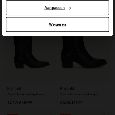
80.00
77.99
160.00
129.98
Aanpassen
-30%
-50%
-10% EXTRA
-10% EXTRA
Weigeren
Manfield
Manfield
Zwarte leren cowboy laarzen
Zwarte leren westernlaarsjes
104.99
65.00
149.99
130.00