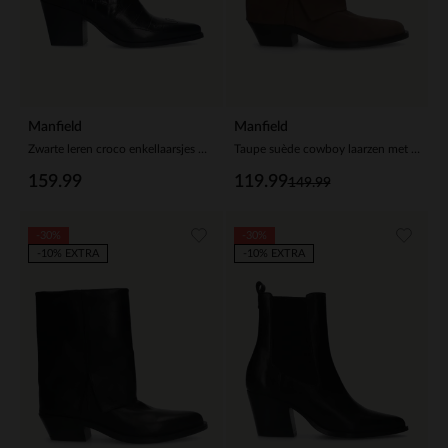
Manfield
Manfield
Zwarte leren croco enkellaarsjes met hak
Taupe suède cowboy laarzen met flap
159.99
119.99
149.99
-30%
-30%
-10% EXTRA
-10% EXTRA