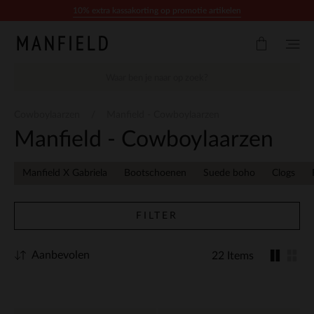
Doorgaan naar artikel
10% extra kassakorting op promotie artikelen
Cowboylaarzen
Manfield - Cowboylaarzen
Manfield - Cowboylaarzen
Manfield X Gabriela
Bootschoenen
Suede boho
Clogs
FILTER
Aanbevolen
22 Items