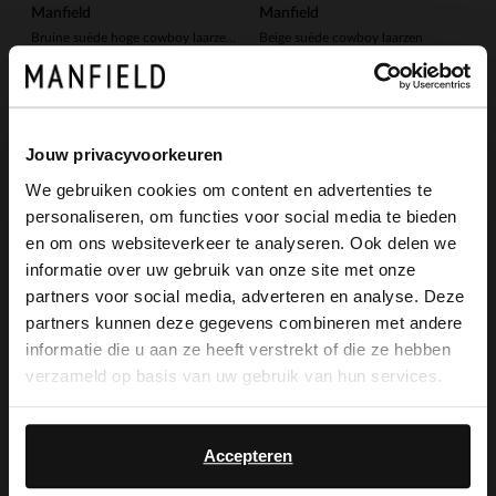
Manfield
Manfield
Bruine suède hoge cowboy laarzen met franjes
Beige suède cowboy laarzen
113.99
111.99
189.98
159.99
-50%
-40%
Jouw privacyvoorkeuren
-10% EXTRA
-10% EXTRA
We gebruiken cookies om content en advertenties te
personaliseren, om functies voor social media te bieden
×
en om ons websiteverkeer te analyseren. Ook delen we
View this website in English?
informatie over uw gebruik van onze site met onze
partners voor social media, adverteren en analyse. Deze
It looks like your language isn't Dutch. Would
partners kunnen deze gegevens combineren met andere
you like to switch to English?
informatie die u aan ze heeft verstrekt of die ze hebben
verzameld op basis van uw gebruik van hun services.
Yes, switch to
No, stay in Dutch
English
Manfield
Manfield
Accepteren
Zwarte leren cowboylaarzen
Beige suède cowboylaarzen