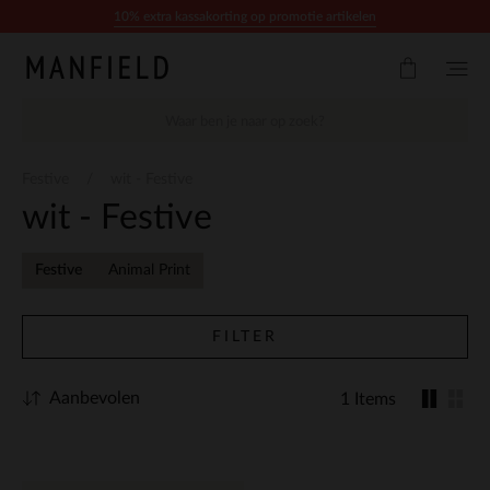
Doorgaan naar artikel
10% extra kassakorting op promotie artikelen
Festive
wit - Festive
wit - Festive
Festive
Animal Print
FILTER
Aanbevolen
1 Items