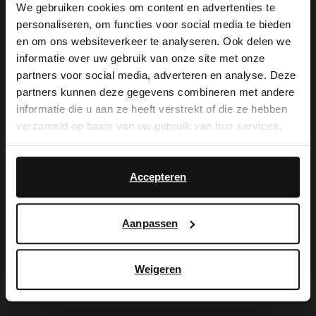
We gebruiken cookies om content en advertenties te
personaliseren, om functies voor social media te bieden
×
en om ons websiteverkeer te analyseren. Ook delen we
De My Manfield
View this website in English?
informatie over uw gebruik van onze site met onze
partners voor social media, adverteren en analyse. Deze
voordelen wachten
It looks like your language isn't Dutch. Would
partners kunnen deze gegevens combineren met andere
you like to switch to English?
informatie die u aan ze heeft verstrekt of die ze hebben
op je.
verzameld op basis van uw gebruik van hun services.
Yes, switch to
No, stay in Dutch
English
Accepteren
AANMELDEN MY MANFIELD
Meer over My Manfield
Aanpassen
Service
Weigeren
Contact