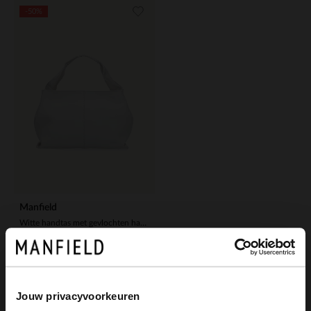
-50%
Manfield
Witte handtas met gevlochten handvat
50.00
99.98
Jouw privacyvoorkeuren