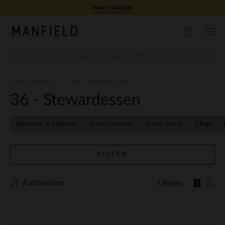
Doorgaan naar artikel
New collection
Stewardessen
36 - Stewardessen
36 - Stewardessen
Manfield X Gabriela
Bootschoenen
Suede boho
Clogs
FILTER
Aanbevolen
7 Items