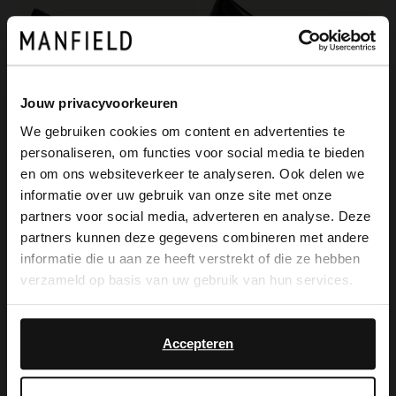
Jouw privacyvoorkeuren
We gebruiken cookies om content en advertenties te
personaliseren, om functies voor social media te bieden
Manfield
No Stress
×
en om ons websiteverkeer te analyseren. Ook delen we
View this website in English?
Zwarte leren pumps
Zwarte leren pumps
informatie over uw gebruik van onze site met onze
71.99
99.99
119.98
partners voor social media, adverteren en analyse. Deze
It looks like your language isn't Dutch. Would
partners kunnen deze gegevens combineren met andere
you like to switch to English?
informatie die u aan ze heeft verstrekt of die ze hebben
verzameld op basis van uw gebruik van hun services.
Yes, switch to
No, stay in Dutch
English
Accepteren