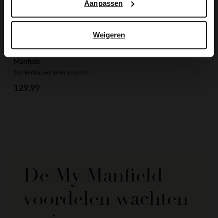
Aanpassen
Weigeren
Manfield
Donkerblauwe leren sneakers
129.99
De My Manfield
voordelen wachten