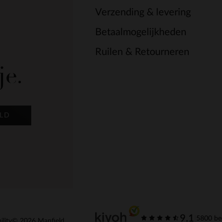
Verzending & levering
Betaalmogelijkheden
Ruilen & Retourneren
je.
LD
9.1
|
5800 be
ility
© 2026 Manfield