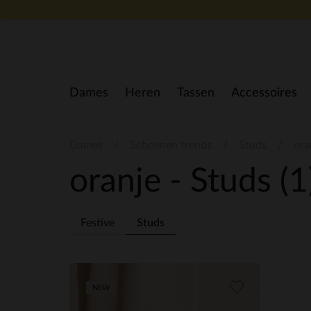
Doorgaan naar artikel
Dames
Heren
Tassen
Accessoires
Dames
Schoenen trends
Studs
ora
oranje - Studs
(1
Festive
Studs
NEW