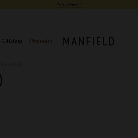
New collection
Giftshop
Promotie
nje - Studs
)