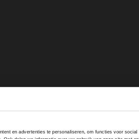
View this website in English?
ent en advertenties te personaliseren, om functies voor social
It looks like your language isn't Dutch. Would you like to