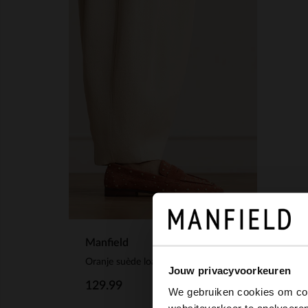
Manfield
Oranje suède loafers met studs
Jouw privacyvoorkeuren
129.99
We gebruiken cookies om cont