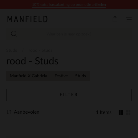
Doorgaan naar artikel
10% extra kassakorting op promotie artikelen
Studs
rood - Studs
rood - Studs
Manfield X Gabriela
Festive
Studs
FILTER
Aanbevolen
1 Items