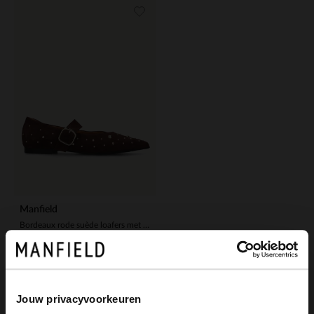
Manfield
Bordeaux rode suède loafers met goudkleurige studs
139.99
Jouw privacyvoorkeuren