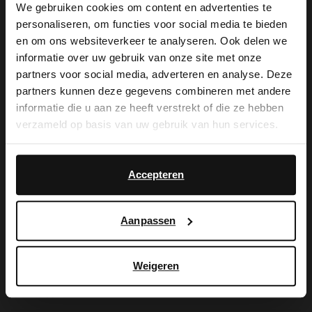
We gebruiken cookies om content en advertenties te
personaliseren, om functies voor social media te bieden
×
en om ons websiteverkeer te analyseren. Ook delen we
De My Manfield
View this website in English?
informatie over uw gebruik van onze site met onze
partners voor social media, adverteren en analyse. Deze
voordelen wachten
It looks like your language isn't Dutch. Would
partners kunnen deze gegevens combineren met andere
you like to switch to English?
informatie die u aan ze heeft verstrekt of die ze hebben
op je.
verzameld op basis van uw gebruik van hun services.
Yes, switch to
No, stay in Dutch
English
Accepteren
AANMELDEN MY MANFIELD
Meer over My Manfield
Aanpassen
Service
Weigeren
Contact