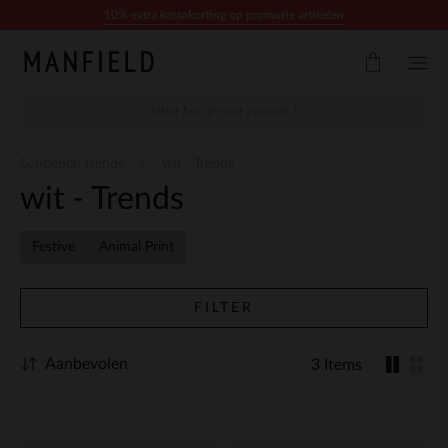
Doorgaan naar artikel
10% extra kassakorting op promotie artikelen
Schoenen trends
wit - Trends
wit - Trends
Festive
Animal Print
FILTER
Aanbevolen
3 Items