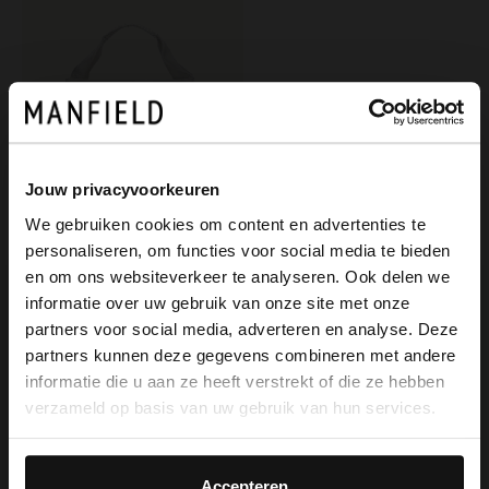
Jouw privacyvoorkeuren
We gebruiken cookies om content en advertenties te
personaliseren, om functies voor social media te bieden
Manfield
×
en om ons websiteverkeer te analyseren. Ook delen we
View this website in English?
Witte handtas met gevlochten handvat
informatie over uw gebruik van onze site met onze
50.00
99.98
partners voor social media, adverteren en analyse. Deze
It looks like your language isn't Dutch. Would
partners kunnen deze gegevens combineren met andere
you like to switch to English?
informatie die u aan ze heeft verstrekt of die ze hebben
verzameld op basis van uw gebruik van hun services.
Yes, switch to
No, stay in Dutch
English
Accepteren