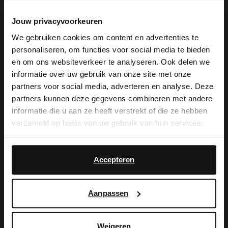
zool van 4 cm. We adviseren als
Jouw privacyvoorkeuren
verzorging en bescherming de
We gebruiken cookies om content en advertenties te
personaliseren, om functies voor social media te bieden
suède/nubuck spray in transparant.
×
en om ons websiteverkeer te analyseren. Ook delen we
View this website in English?
informatie over uw gebruik van onze site met onze
partners voor social media, adverteren en analyse. Deze
It looks like your language isn't Dutch. Would
partners kunnen deze gegevens combineren met andere
you like to switch to English?
Alles over dit product
informatie die u aan ze heeft verstrekt of die ze hebben
verzameld op basis van uw gebruik van hun services.
Yes, switch to
Maattabel
No, stay in Dutch
English
Accepteren
Bezorgen & retour
Aanpassen
Voor jou erbij gezocht
Weigeren