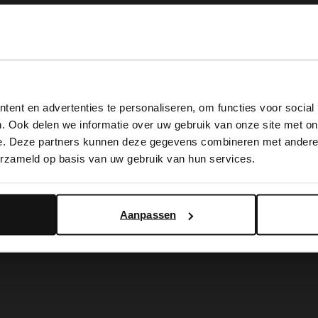
View this website in English?
ent en advertenties te personaliseren, om functies voor social
It looks like your language isn't Dutch. Would you like to
. Ook delen we informatie over uw gebruik van onze site met on
switch to English?
e. Deze partners kunnen deze gegevens combineren met andere i
erzameld op basis van uw gebruik van hun services.
Yes, switch to English
No, stay in Dutch
Aanpassen