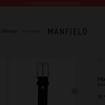
10% extra kassakorting op promotie artikelen
Giftshop
Promotie
Ma
Donk
39.