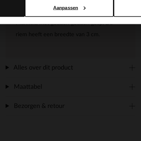
Aanpassen
Donkerbruine leren croco riem van
Manfield met gouden gouden gesp. De
riem heeft een breedte van 3 cm.
Alles over dit product
Maattabel
Bezorgen & retour