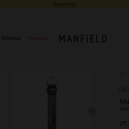
New collection
Giftshop
Promotie
NE
Ma
Donk
29.