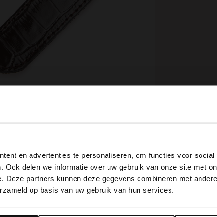
View this website in English?
ent en advertenties te personaliseren, om functies voor social
It looks like your language isn't Dutch. Would you like to
. Ook delen we informatie over uw gebruik van onze site met on
switch to English?
e. Deze partners kunnen deze gegevens combineren met andere i
erzameld op basis van uw gebruik van hun services.
Omschrijving
Yes, switch to English
No, stay in Dutch