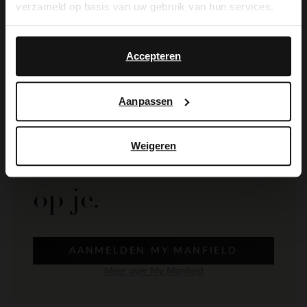
verzameld op basis van uw gebruik van hun services.
Yes, switch to
Bezorgen & retour
No, stay in Dutch
English
Accepteren
Aanpassen
De My Manfield
Weigeren
voordelen wachten
op je.
AANMELDEN MY MANFIELD
Meer over My Manfield