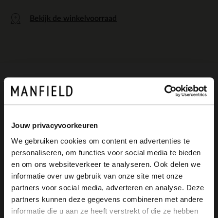
Bekijk de winkelvoorraad
Omschrijving
Jouw privacyvoorkeuren
Donkerbruine leren riem van Manfield.
We gebruiken cookies om content en advertenties te
personaliseren, om functies voor social media te bieden
×
en om ons websiteverkeer te analyseren. Ook delen we
View this website in English?
informatie over uw gebruik van onze site met onze
Alles over dit product
partners voor social media, adverteren en analyse. Deze
It looks like your language isn't Dutch. Would
partners kunnen deze gegevens combineren met andere
you like to switch to English?
Maattabel
informatie die u aan ze heeft verstrekt of die ze hebben