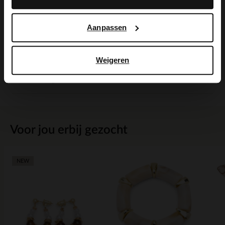
Alles over dit product
Aanpassen
Maattabel
Weigeren
Bezorgen & retour
Voor jou erbij gezocht
NEW