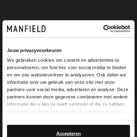
Omschrijving
Donkerbruine suède enkellaarsjes met
Jouw privacyvoorkeuren
We gebruiken cookies om content en advertenties te
hak van Manfield. De enkellaarsjes
personaliseren, om functies voor social media te bieden
hebben een puntige neus, een blokhak
×
en om ons websiteverkeer te analyseren. Ook delen we
View this website in English?
informatie over uw gebruik van onze site met onze
van 7 cm en een ritssluiting aan de
partners voor social media, adverteren en analyse. Deze
It looks like your language isn't Dutch. Would
binnenzijde. We adviseren als verzorging
partners kunnen deze gegevens combineren met andere
you like to switch to English?
informatie die u aan ze heeft verstrekt of die ze hebben
en bescherming de suède/nubuck spray
verzameld op basis van uw gebruik van hun services.
in transparant.
Yes, switch to
No, stay in Dutch
English
Accepteren