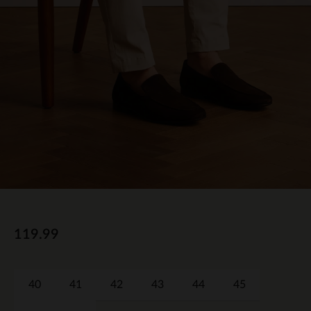
119.99
40
41
42
43
44
45