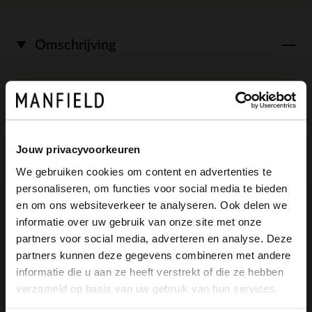
Omschrijving
Donkerbruine suède loafers van het merk
Manfield. Deze instappers zijn razend
Jouw privacyvoorkeuren
populair door de elegante uitstraling en
We gebruiken cookies om content en advertenties te
het hoge draagcomfort. De buitenkant is
personaliseren, om functies voor social media te bieden
×
gemaakt van suède en de binnenkant van
en om ons websiteverkeer te analyseren. Ook delen we
View this website in English?
informatie over uw gebruik van onze site met onze
textiel en leer. Dit exemplaar is een basic
partners voor social media, adverteren en analyse. Deze
It looks like your language isn't Dutch. Would
item dat niet mag ontbreken in je
partners kunnen deze gegevens combineren met andere
you like to switch to English?
informatie die u aan ze heeft verstrekt of die ze hebben
schoenencollectie. Leuk om te dragen
verzameld op basis van uw gebruik van hun services.
onder een nette pantalon of chino. Maak
Yes, switch to