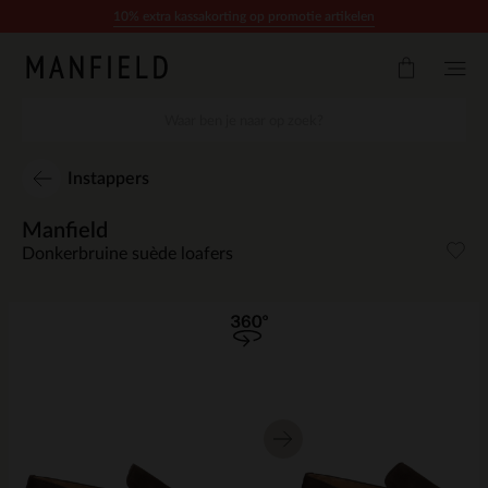
Doorgaan naar artikel
10% extra kassakorting op promotie artikelen
Instappers
Manfield
Donkerbruine suède loafers