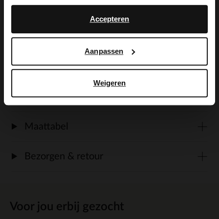
No, stay in Dutch
English
gebruik van de juiste
Accepteren
onderhoudsproducten om de schoenen
zo lang mogelijk mooi te houden.
Aanpassen
Weigeren
Alles over dit product
Maattabel
Bezorgen & retour
Voor jou erbij gezocht