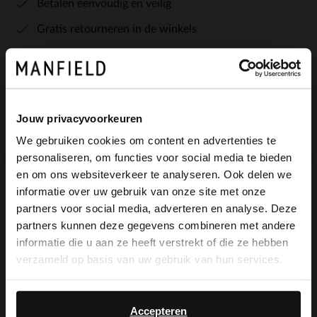
Betalen eenvoudig en veilig
Gratis retourneren in de winkels
Bekijk de winkelvoorraad
Kleuren
Jouw privacyvoorkeuren
We gebruiken cookies om content en advertenties te
personaliseren, om functies voor social media te bieden
×
en om ons websiteverkeer te analyseren. Ook delen we
View this website in English?
informatie over uw gebruik van onze site met onze
partners voor social media, adverteren en analyse. Deze
It looks like your language isn't Dutch. Would
partners kunnen deze gegevens combineren met andere
you like to switch to English?
Omschrijving
informatie die u aan ze heeft verstrekt of die ze hebben
verzameld op basis van uw gebruik van hun services.
Yes, switch to
No, stay in Dutch
English
Donkerbruine suède sneakers van Van
Accepteren