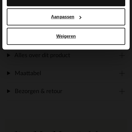
Lier met crème zool van 3 cm. We
adviseren als verzorging en bescherming
Aanpassen
de suède/nubuck spray in transparant.
Weigeren
Alles over dit product
Maattabel
Bezorgen & retour