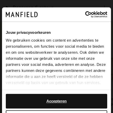
Bezorgen & retour
Jouw privacyvoorkeuren
Voor jou erbij gezocht
We gebruiken cookies om content en advertenties te
personaliseren, om functies voor social media te bieden
×
en om ons websiteverkeer te analyseren. Ook delen we
View this website in English?
informatie over uw gebruik van onze site met onze
partners voor social media, adverteren en analyse. Deze
It looks like your language isn't Dutch. Would
partners kunnen deze gegevens combineren met andere
you like to switch to English?
informatie die u aan ze heeft verstrekt of die ze hebben
verzameld op basis van uw gebruik van hun services.
Yes, switch to
No, stay in Dutch
English
Off white bangle armband
Gouden bloemetjes oorbellen
Accepteren
12.99
9.99
9.9