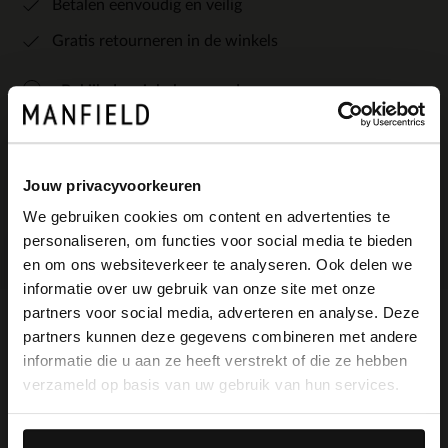
Betalen eenvoudig en veilig
Gratis retourneren in de winkels
Bekijk de winkelvoorraad
Kleuren
Jouw privacyvoorkeuren
We gebruiken cookies om content en advertenties te
personaliseren, om functies voor social media te bieden
×
en om ons websiteverkeer te analyseren. Ook delen we
View this website in English?
informatie over uw gebruik van onze site met onze
partners voor social media, adverteren en analyse. Deze
It looks like your language isn't Dutch. Would
partners kunnen deze gegevens combineren met andere
Omschrijving
you like to switch to English?
informatie die u aan ze heeft verstrekt of die ze hebben
verzameld op basis van uw gebruik van hun services.
Yes, switch to
No, stay in Dutch
Gevlochten cognac sandalen van Manfield
English