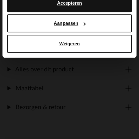
Accepteren
met gespsluiting en dunne banden die
kruislings over de voet lopen. We
Aanpassen
adviseren als verzorging en bescherming
de Natural Trendspray.
Weigeren
Alles over dit product
Maattabel
Bezorgen & retour