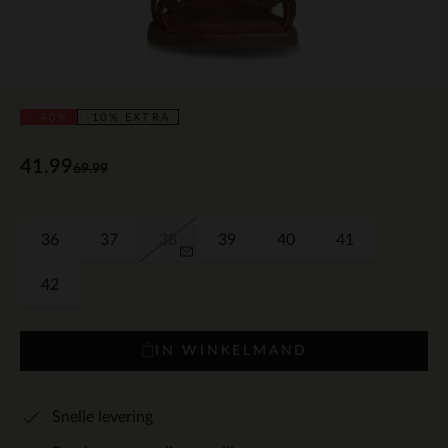
- 40%
-10% EXTRA
41.99
69.99
36
37
38
39
40
41
42
IN WINKELMAND
Snelle levering