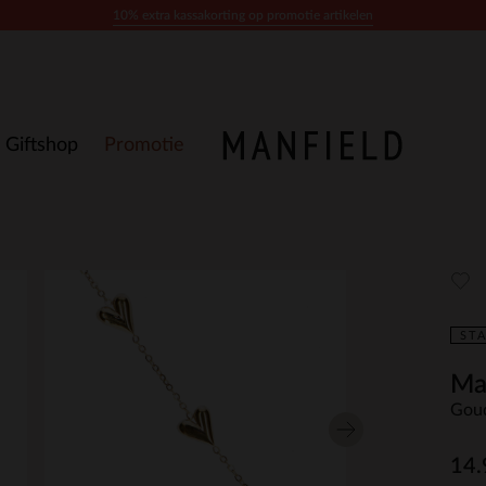
10% extra kassakorting op promotie artikelen
Giftshop
Promotie
STA
Ma
Goud
14.