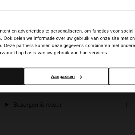
Omschrijving
View this website in English?
Gouden armband met hartjes van Manfield
ent en advertenties te personaliseren, om functies voor social
It looks like your language isn't Dutch. Would you like to
en is gemaakt van stainless steel.
. Ook delen we informatie over uw gebruik van onze site met on
switch to English?
e. Deze partners kunnen deze gegevens combineren met andere i
erzameld op basis van uw gebruik van hun services.
Yes, switch to English
No, stay in Dutch
Alles over dit product
Aanpassen
Maattabel
Bezorgen & retour