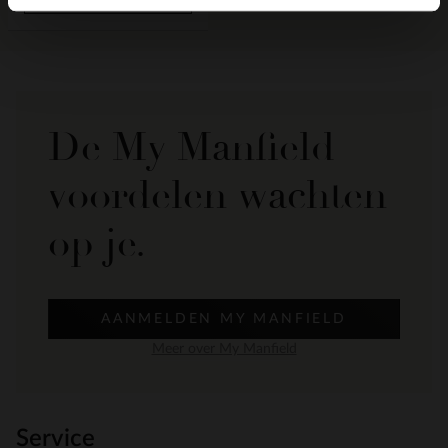
De My Manfield
voordelen wachten
op je.
AANMELDEN MY MANFIELD
Meer over My Manfield
Service