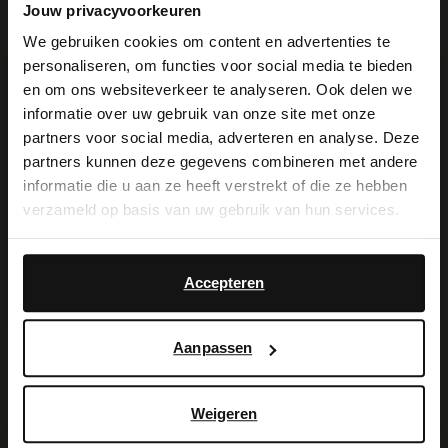
Jouw privacyvoorkeuren
We gebruiken cookies om content en advertenties te
personaliseren, om functies voor social media te bieden
×
en om ons websiteverkeer te analyseren. Ook delen we
Voor jou erbij gezocht
View this website in English?
informatie over uw gebruik van onze site met onze
partners voor social media, adverteren en analyse. Deze
It looks like your language isn't Dutch. Would
partners kunnen deze gegevens combineren met andere
STAINLESS STEEL
you like to switch to English?
informatie die u aan ze heeft verstrekt of die ze hebben
verzameld op basis van uw gebruik van hun services.
Yes, switch to
No, stay in Dutch
English
Accepteren
Aanpassen
Goudkleurige stalen schakelketting
19.99
Weigeren
BESTEL MEE