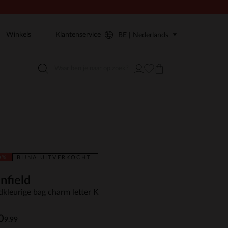
Winkels
Klantenservice
BE | Nederlands
0%
BIJNA UITVERKOCHT!
nfield
kleurige bag charm letter K
0
9.99