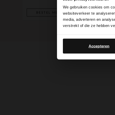
We gebruiken cookies om cont
BESTEL MEE
BESTEL MEE
websiteverkeer te analyseren
media, adverteren en analys
verstrekt of die ze hebben v
Accepteren