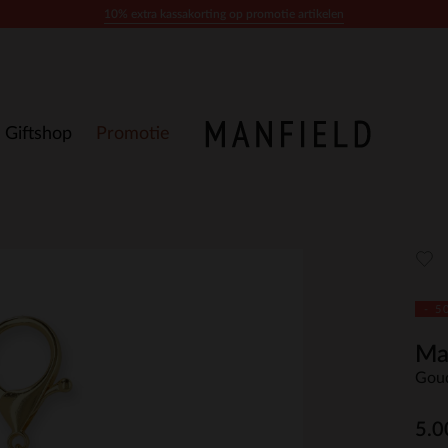
10% extra kassakorting op promotie artikelen
Giftshop
Promotie
- 5
Ma
Goud
5.0