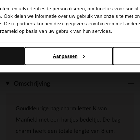
ent en advertenties te personaliseren, om functies voor social
It looks like your language isn't Dutch. Would you like to
. Ook delen we informatie over uw gebruik van onze site met on
switch to English?
e. Deze partners kunnen deze gegevens combineren met andere i
erzameld op basis van uw gebruik van hun services.
Yes, switch to English
No, stay in Dutch
Aanpassen
Omschrijving
Goudkleurige bag charm letter K van
Manfield met een hartjes bedeltje. De bag
charm heeft een totale lengte van 8 cm.