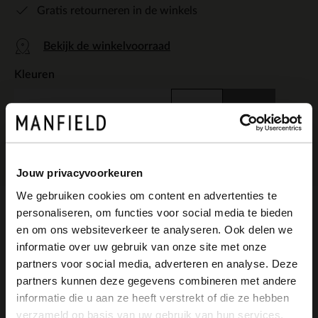
Gratis retourneren in de winkels
Bekijk de winkelvoorraad
Kleuren
+8
Jouw privacyvoorkeuren
We gebruiken cookies om content en advertenties te
personaliseren, om functies voor social media te bieden
Omschrijving
×
en om ons websiteverkeer te analyseren. Ook delen we
View this website in English?
informatie over uw gebruik van onze site met onze
partners voor social media, adverteren en analyse. Deze
It looks like your language isn't Dutch. Would
partners kunnen deze gegevens combineren met andere
Goudkleurige metallic leren clutch van
you like to switch to English?
informatie die u aan ze heeft verstrekt of die ze hebben
Manfield. Deze clutch is gemaakt van leer
verzameld op basis van uw gebruik van hun services.