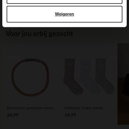
Bezorgen & retour
Weigeren
Voor jou erbij gezocht
Bruine leren gevlochten heren armband
Multicolor 3-pack sokken
24.99
14.99