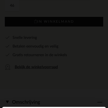
46
IN WINKELMAND
Snelle levering
Betalen eenvoudig en veilig
Gratis retourneren in de winkels
Bekijk de winkelvoorraad
Omschrijving