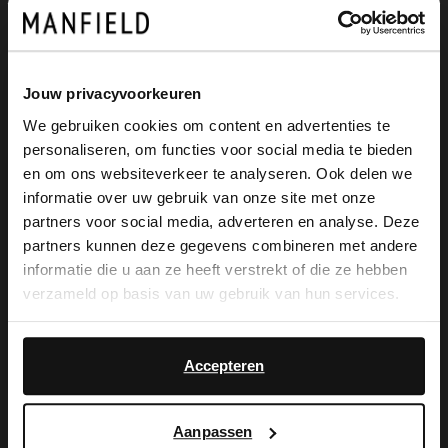
Grijze suède sneakers van Manfield met
grijze leren details. Sneakers hebben een
Jouw privacyvoorkeuren
We gebruiken cookies om content en advertenties te
zool van 2 cm, beige details en witte leren
personaliseren, om functies voor social media te bieden
achterzijde. We adviseren als verzorging
×
en om ons websiteverkeer te analyseren. Ook delen we
View this website in English?
informatie over uw gebruik van onze site met onze
en bescherming de suède/nubuck spray
partners voor social media, adverteren en analyse. Deze
It looks like your language isn't Dutch. Would
in transparant.
partners kunnen deze gegevens combineren met andere
you like to switch to English?
informatie die u aan ze heeft verstrekt of die ze hebben
verzameld op basis van uw gebruik van hun services.
Yes, switch to
No, stay in Dutch
Alles over dit product
English
Accepteren
Maattabel
Aanpassen