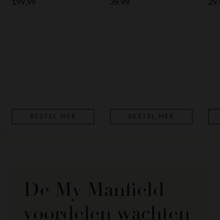
199.99
39.99
29.
BESTEL MEE
BESTEL MEE
De My Manfield
voordelen wachten