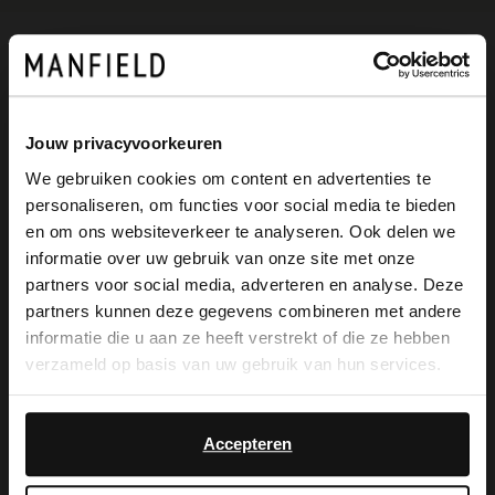
Omschrijving
Jouw privacyvoorkeuren
Groene leren sneakers met suède details
We gebruiken cookies om content en advertenties te
van Manfield. De sneakers hebben een
personaliseren, om functies voor social media te bieden
×
en om ons websiteverkeer te analyseren. Ook delen we
witte zool van 5 cm en witte details op de
View this website in English?
informatie over uw gebruik van onze site met onze
schoen. We adviseren als verzorging en
partners voor social media, adverteren en analyse. Deze
It looks like your language isn't Dutch. Would
partners kunnen deze gegevens combineren met andere
bescherming de Collonil Carbon Pro.
you like to switch to English?
informatie die u aan ze heeft verstrekt of die ze hebben
verzameld op basis van uw gebruik van hun services.
Yes, switch to
No, stay in Dutch
English
Alles over dit product
Accepteren