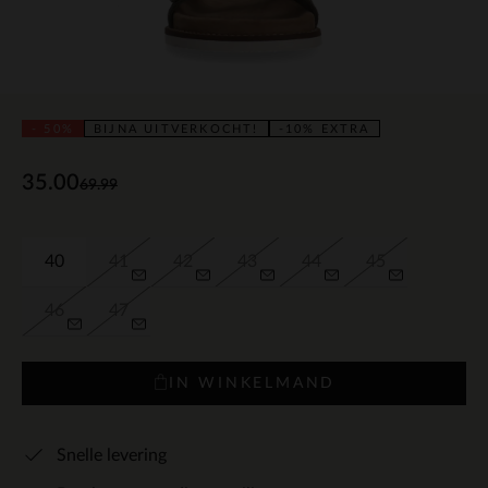
- 50%
BIJNA UITVERKOCHT!
-10% EXTRA
35.00
69.99
40
41
42
43
44
45
46
47
IN WINKELMAND
Snelle levering