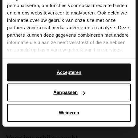
twee brede banden en gesp die over de
personaliseren, om functies voor social media te bieden
×
en om ons websiteverkeer te analyseren. Ook delen we
voorvoet lopen. We adviseren als
View this website in English?
informatie over uw gebruik van onze site met onze
verzorging en bescherming de
partners voor social media, adverteren en analyse. Deze
It looks like your language isn't Dutch. Would
partners kunnen deze gegevens combineren met andere
suède/nubuck spray in transparant.
you like to switch to English?
informatie die u aan ze heeft verstrekt of die ze hebben
verzameld op basis van uw gebruik van hun services.
Yes, switch to
No, stay in Dutch
English
Alles over dit product
Accepteren
Maattabel
Aanpassen
Bezorgen & retour
Weigeren