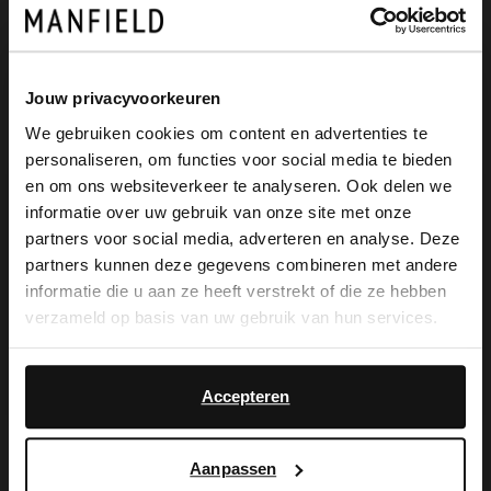
Manfield
Manfield
Jouw privacyvoorkeuren
Witte invisible sneaker sokken (2 paar)
Zwarte sneaker sokken (3 paar)
We gebruiken cookies om content en advertenties te
9.99
9.99
personaliseren, om functies voor social media te bieden
×
en om ons websiteverkeer te analyseren. Ook delen we
View this website in English?
informatie over uw gebruik van onze site met onze
partners voor social media, adverteren en analyse. Deze
It looks like your language isn't Dutch. Would
partners kunnen deze gegevens combineren met andere
you like to switch to English?
informatie die u aan ze heeft verstrekt of die ze hebben
verzameld op basis van uw gebruik van hun services.
De My Manfield
Yes, switch to
No, stay in Dutch
English
voordelen wachten
Accepteren
op je.
Aanpassen