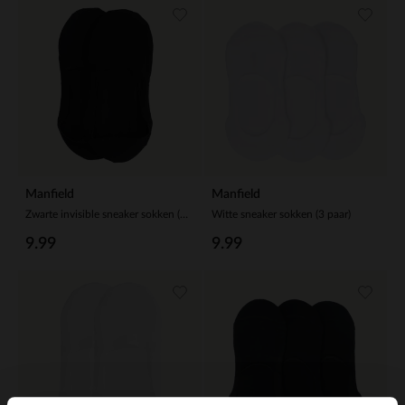
Manfield
Manfield
Zwarte invisible sneaker sokken (2 paar)
Witte sneaker sokken (3 paar)
9.99
9.99