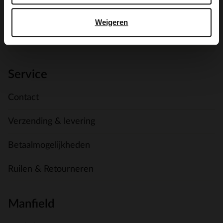
AANMELDEN MY MANFIELD
Weigeren
Meer over My Manfield
Service
Contact
Verzending & levering
Betaalmogelijkheden
Ruilen & Retourneren
Manfield