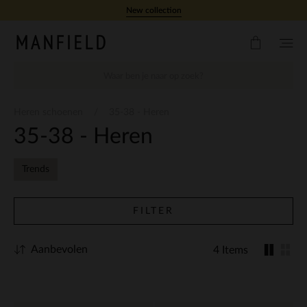
Doorgaan naar artikel
New collection
Heren schoenen
35-38 - Heren
35-38 - Heren
Trends
FILTER
Aanbevolen
4 Items