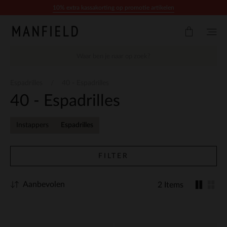
Doorgaan naar artikel
10% extra kassakorting op promotie artikelen
Espadrilles
40 - Espadrilles
40 - Espadrilles
Instappers
Espadrilles
FILTER
Aanbevolen
2 Items