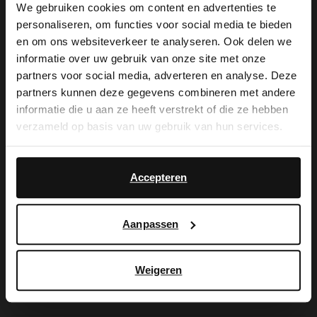
We gebruiken cookies om content en advertenties te
personaliseren, om functies voor social media te bieden
×
en om ons websiteverkeer te analyseren. Ook delen we
De My Manfield
View this website in English?
informatie over uw gebruik van onze site met onze
partners voor social media, adverteren en analyse. Deze
voordelen wachten
It looks like your language isn't Dutch. Would
partners kunnen deze gegevens combineren met andere
you like to switch to English?
informatie die u aan ze heeft verstrekt of die ze hebben
op je.
verzameld op basis van uw gebruik van hun services.
Yes, switch to
No, stay in Dutch
English
Accepteren
AANMELDEN MY MANFIELD
Meer over My Manfield
Aanpassen
Service
Weigeren
Contact