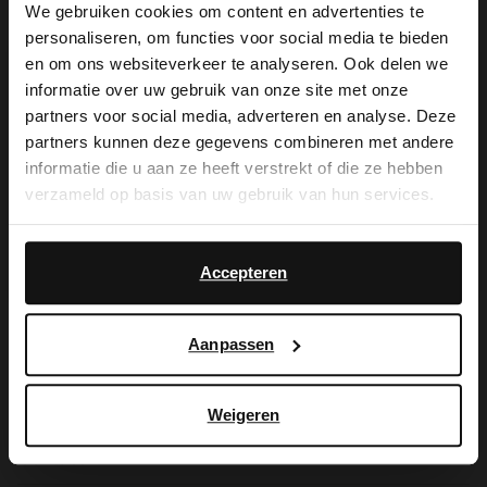
We gebruiken cookies om content en advertenties te
personaliseren, om functies voor social media te bieden
×
en om ons websiteverkeer te analyseren. Ook delen we
De My Manfield
View this website in English?
informatie over uw gebruik van onze site met onze
partners voor social media, adverteren en analyse. Deze
voordelen wachten
It looks like your language isn't Dutch. Would
partners kunnen deze gegevens combineren met andere
you like to switch to English?
informatie die u aan ze heeft verstrekt of die ze hebben
op je.
verzameld op basis van uw gebruik van hun services.
Yes, switch to
No, stay in Dutch
English
Accepteren
AANMELDEN MY MANFIELD
Meer over My Manfield
Aanpassen
Service
Weigeren
Contact