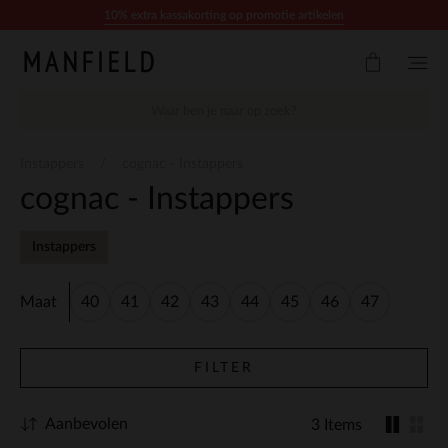
Doorgaan naar artikel
10% extra kassakorting op promotie artikelen
Instappers
cognac - Instappers
cognac - Instappers
Instappers
Maat
40
41
42
43
44
45
46
47
FILTER
Aanbevolen
3 Items