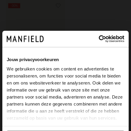
-30%
Jouw privacyvoorkeuren
We gebruiken cookies om content en advertenties te
personaliseren, om functies voor social media te bieden
×
en om ons websiteverkeer te analyseren. Ook delen we
View this website in English?
Manfield
informatie over uw gebruik van onze site met onze
Cognac leren bootschoenen
partners voor social media, adverteren en analyse. Deze
It looks like your language isn't Dutch. Would
partners kunnen deze gegevens combineren met andere
90.99
129.99
you like to switch to English?
informatie die u aan ze heeft verstrekt of die ze hebben
verzameld op basis van uw gebruik van hun services.
Yes, switch to
No, stay in Dutch