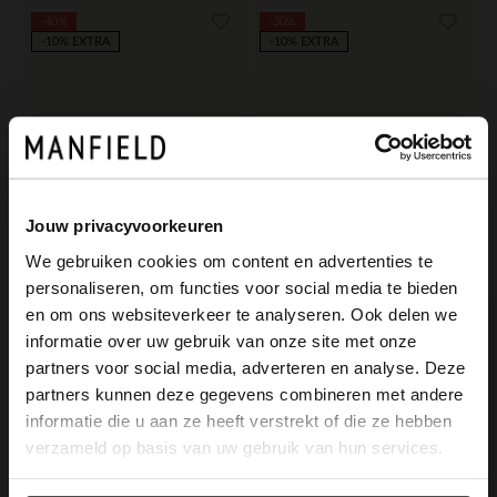
-40%
-30%
-10% EXTRA
-10% EXTRA
Jouw privacyvoorkeuren
We gebruiken cookies om content en advertenties te
personaliseren, om functies voor social media te bieden
×
en om ons websiteverkeer te analyseren. Ook delen we
View this website in English?
Van Lier
Van Lier
informatie over uw gebruik van onze site met onze
Grijs/blauwe suède loafers
Donkerblauwe suède loafers
partners voor social media, adverteren en analyse. Deze
It looks like your language isn't Dutch. Would
partners kunnen deze gegevens combineren met andere
95.99
111.99
159.98
159.99
you like to switch to English?
informatie die u aan ze heeft verstrekt of die ze hebben
verzameld op basis van uw gebruik van hun services.
Yes, switch to
No, stay in Dutch