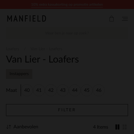
Doorgaan naar artikel
10% extra kassakorting op promotie artikelen
Loafers
Van Lier - Loafers
Van Lier - Loafers
Instappers
Maat
40
41
42
43
44
45
46
FILTER
Aanbevolen
4 Items