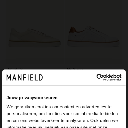
Manfield
No Stress
Off white leren sneakers
Witte nubuck sneakers
70.00
77.99
140.00
129.98
Jouw privacyvoorkeuren
-40%
-40%
We gebruiken cookies om content en advertenties te
-10% EXTRA
-10% EXTRA
personaliseren, om functies voor social media te bieden
×
en om ons websiteverkeer te analyseren. Ook delen we
View this website in English?
informatie over uw gebruik van onze site met onze