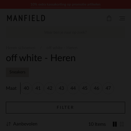
Doorgaan naar artikel
10% extra kassakorting op promotie artikelen
Heren schoenen
off white - Heren
off white - Heren
Sneakers
Maat
40
41
42
43
44
45
46
47
FILTER
Aanbevolen
10 Items