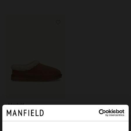
Manfield
Cognac suède pantoffels met imitatie wol
59.99