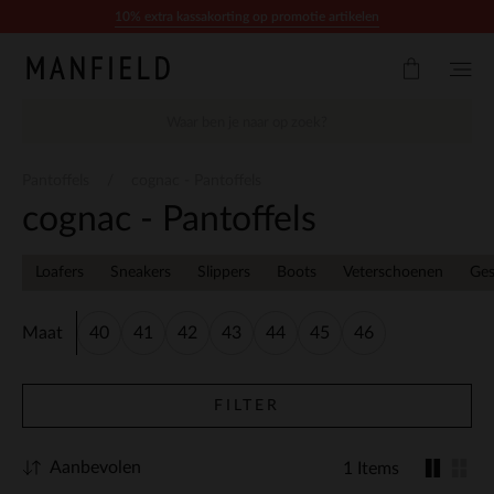
Doorgaan naar artikel
10% extra kassakorting op promotie artikelen
Pantoffels
cognac - Pantoffels
cognac - Pantoffels
Loafers
Sneakers
Slippers
Boots
Veterschoenen
Ge
Maat
40
41
42
43
44
45
46
FILTER
Aanbevolen
1 Items