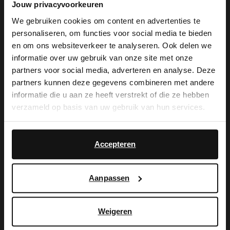
Jouw privacyvoorkeuren
We gebruiken cookies om content en advertenties te
personaliseren, om functies voor social media te bieden
×
en om ons websiteverkeer te analyseren. Ook delen we
View this website in English?
informatie over uw gebruik van onze site met onze
De My Manfield
partners voor social media, adverteren en analyse. Deze
It looks like your language isn't Dutch. Would
partners kunnen deze gegevens combineren met andere
you like to switch to English?
voordelen wachten
informatie die u aan ze heeft verstrekt of die ze hebben
verzameld op basis van uw gebruik van hun services.
op je.
Yes, switch to
No, stay in Dutch
English
Accepteren
AANMELDEN MY MANFIELD
Aanpassen
Meer over My Manfield
Weigeren
Service