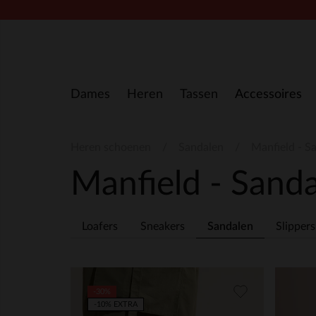
Doorgaan naar artikel
Dames
Heren
Tassen
Accessoires
Heren schoenen
Sandalen
Manfield - S
Manfield - Sand
Loafers
Sneakers
Sandalen
Slippers
-30%
-10% EXTRA