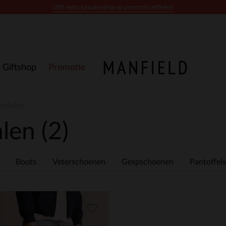
10% extra kassakorting op promotie artikelen
Giftshop
Promotie
andalen
alen
(2)
Boots
Veterschoenen
Gespschoenen
Pantoffels