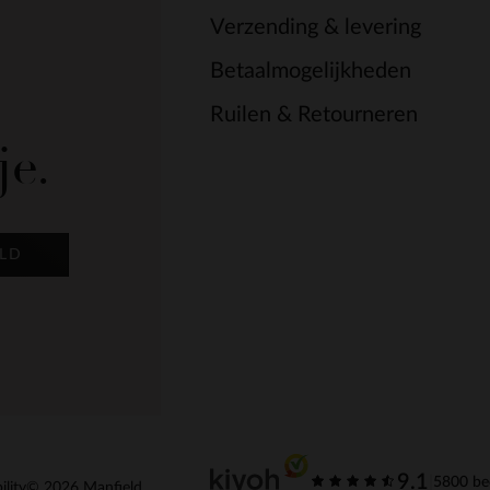
Verzending & levering
Betaalmogelijkheden
Ruilen & Retourneren
je.
LD
9.1
|
5800 be
ility
© 2026 Manfield