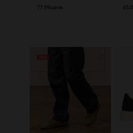
77.99
65.
129.98
-60%