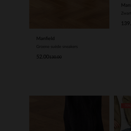
Manf
Zwar
139
Manfield
Groene suède sneakers
52.00
130.00
-70%