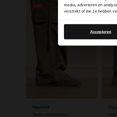
media, adverteren en analys
-40%
-50%
verstrekt of die ze hebben v
Accepteren
Manfield
Manf
Taupe suède sneakers
Grijz