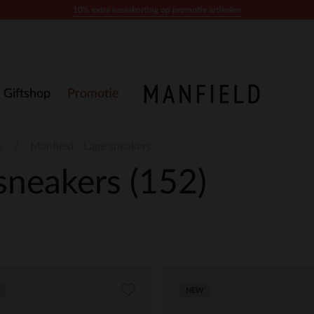
10% extra kassakorting op promotie artikelen
Giftshop
Promotie
s
Manfield - Lage sneakers
 sneakers
(152)
NEW