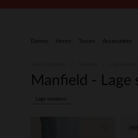
Doorgaan naar artikel
Dames
Heren
Tassen
Accessoires
Heren schoenen
Sneakers
Lage sneaker
Manfield - Lage
Lage sneakers
NEW