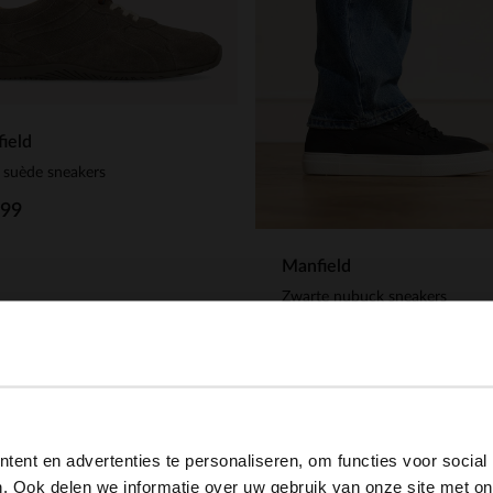
ield
 suède sneakers
.99
Manfield
Zwarte nubuck sneakers
139.99
View this website in English?
ent en advertenties te personaliseren, om functies voor social
It looks like your language isn't Dutch. Would you like to
. Ook delen we informatie over uw gebruik van onze site met on