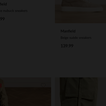
ield
te nubuck sneakers
.99
Manfield
Beige suède sneakers
139.99