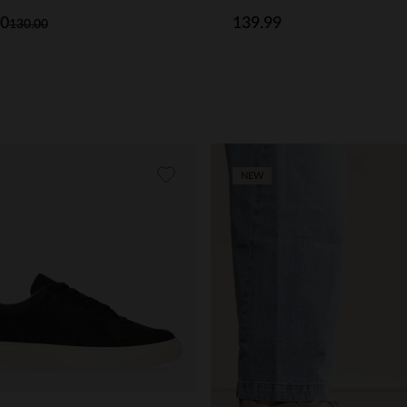
00
139.99
130.00
NEW