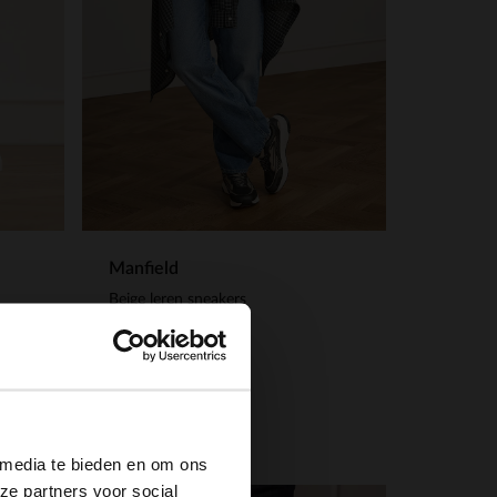
Manfield
Beige leren sneakers
42.00
140.00
×
 media te bieden en om ons
ze partners voor social