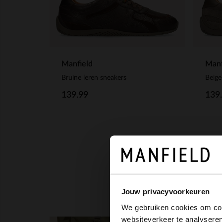
Manfield
Manf
Bruine leren sneakers
Beige
139.99
139
Jouw privacyvoorkeuren
We gebruiken cookies om cont
websiteverkeer te analyseren