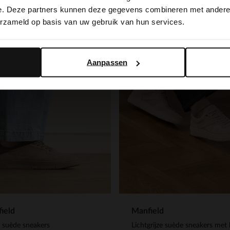
switch to English?
e. Deze partners kunnen deze gegevens combineren met andere i
erzameld op basis van uw gebruik van hun services.
Yes, switch to English
No, stay in Dutch
Aanpassen
ield
Manfield
e suède sneakers